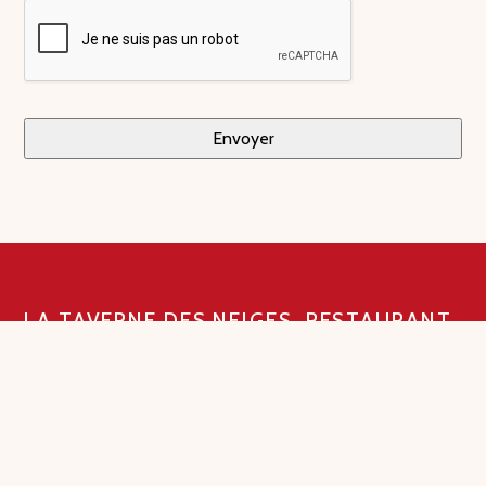
LA TAVERNE DES NEIGES, RESTAURANT
– BAR À TIGNES
Idéalement située au pied des pistes et proposant un
choix de restauration varié en service non-stop, La
Taverne des Neiges sera vite le lieu incontournable de