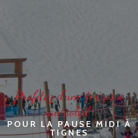
P
rofitez d'une terrasse
au soleil
POUR LA PAUSE MIDI À
TIGNES