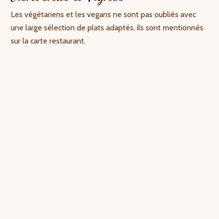
Les végétariens et les vegans ne sont pas oubliés avec
une large sélection de plats adaptés, ils sont mentionnés
sur la carte restaurant.
LA TAVERNE DES NEIGES, RESTAURANT
– BAR À TIGNES
Idéalement située au pied des pistes et proposant un
choix de restauration varié en service non-stop, La
Taverne des Neiges sera vite le lieu incontournable de
votre séjour à Tignes.